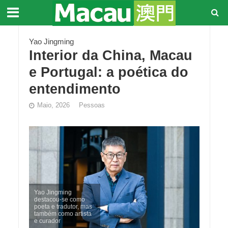
Yao Jingming
Interior da China, Macau
e Portugal: a poética do
entendimento
Maio, 2026
Pessoas
Yao Jingming
destacou-se como
poeta e tradutor, mas
também como artista
e curador