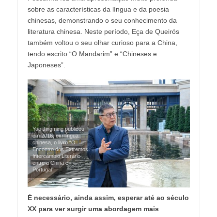
sobre as características da língua e da poesia
chinesas, demonstrando o seu conhecimento da
literatura chinesa. Neste período, Eça de Queirós
também voltou o seu olhar curioso para a China,
tendo escrito “O Mandarim” e “Chineses e
Japoneses”.
Yao Jingming publicou
em 2016, em língua
chinesa, o livro “O
Encontro dos Extremos.
Intercâmbio Literário
entre a China e
Portugal”
É necessário, ainda assim, esperar até ao século
XX para ver surgir uma abordagem mais