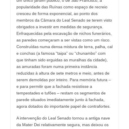
um único jardim público, o de São Francisco, a
popularidade das Ruínas como espaço de recreio
cresceu de forma exponencial, ao ponto dos
membros da Câmara do Leal Senado se terem visto
obrigados a investir em medidas de segurança.
Enfraquecidas pela escavação de nichos funerários,
as paredes começaram a ser vistas como um risco.
Construídas numa densa mistura de terra, palha, cal
e conchas (a famosa “taipa” ou “chunambo” com
que tinham sido erguidas as muralhas da cidade),
as amuradas foram numa primeira instância
reduzidas à altura de sete metros e meio, antes de
serem demolidas por inteiro. Para memória futura –
e para permitir que a fachada resistisse a
tempestades e tufões – restam os segmentos de
parede situados imediatamente junto à fachada,
agora dotados do importante papel de contrafortes.
A intervenção do Leal Senado tornou a antiga nave
da Mater Dei relativamente segura, mas deixou os