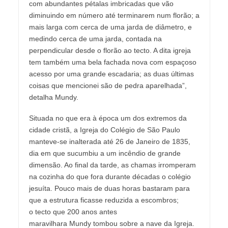
com abundantes pétalas imbricadas que vão
diminuindo em número até terminarem num florão; a
mais larga com cerca de uma jarda de diâmetro, e
medindo cerca de uma jarda, contada na
perpendicular desde o florão ao tecto. A dita igreja
tem também uma bela fachada nova com espaçoso
acesso por uma grande escadaria; as duas últimas
coisas que mencionei são de pedra aparelhada”,
detalha Mundy.
Situada no que era à época um dos extremos da
cidade cristã, a Igreja do Colégio de São Paulo
manteve-se inalterada até 26 de Janeiro de 1835,
dia em que sucumbiu a um incêndio de grande
dimensão. Ao final da tarde, as chamas irromperam
na cozinha do que fora durante décadas o colégio
jesuíta. Pouco mais de duas horas bastaram para
que a estrutura ficasse reduzida a escombros;
o tecto que 200 anos antes
maravilhara Mundy tombou sobre a nave da Igreja.