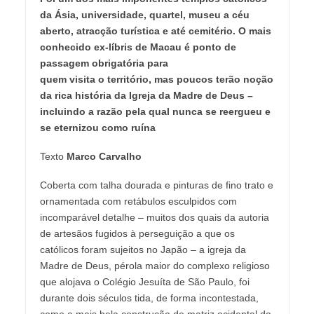
da Ásia, universidade, quartel, museu a céu
aberto, atracção turística e até cemitério. O mais
conhecido ex-líbris de Macau é ponto de
passagem obrigatória para
quem visita o território, mas poucos terão noção
da rica história da Igreja da Madre de Deus –
incluindo a razão pela qual nunca se reergueu e
se eternizou como ruína
Texto
Marco Carvalho
Coberta com talha dourada e pinturas de fino trato e
ornamentada com retábulos esculpidos com
incomparável detalhe – muitos dos quais da autoria
de artesãos fugidos à perseguição a que os
católicos foram sujeitos no Japão – a igreja da
Madre de Deus, pérola maior do complexo religioso
que alojava o Colégio Jesuíta de São Paulo, foi
durante dois séculos tida, de forma incontestada,
como a mais bela construção de matriz ocidental do