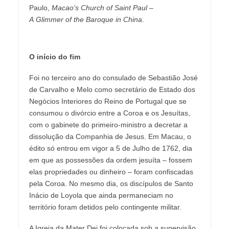
Paulo,
Macao’s Church of Saint Paul –
A Glimmer of the Baroque in China
.
O início do fim
Foi no terceiro ano do consulado de Sebastião José
de Carvalho e Melo como secretário de Estado dos
Negócios Interiores do Reino de Portugal que se
consumou o divórcio entre a Coroa e os Jesuítas,
com o gabinete do primeiro-ministro a decretar a
dissolução da Companhia de Jesus. Em Macau, o
édito só entrou em vigor a 5 de Julho de 1762, dia
em que as possessões da ordem jesuíta – fossem
elas propriedades ou dinheiro – foram confiscadas
pela Coroa. No mesmo dia, os discípulos de Santo
Inácio de Loyola que ainda permaneciam no
território foram detidos pelo contingente militar.
A Igreja da Mater Dei foi colocada sob a supervisão