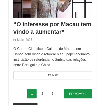
“O interesse por Macau tem
vindo a aumentar”
Maio, 2025
O Centro Científico e Cultural de Macau, em
Lisboa, tem vindo a reforçar o seu papel enquanto
instituição de referência no âmbito das relações
entre Portugal e a China...
LER MAIS
1
2
3
…
5
PRÓXIMO