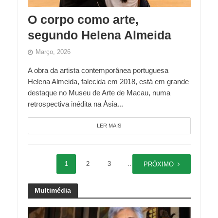
O corpo como arte,
segundo Helena Almeida
Março, 2026
A obra da artista contemporânea portuguesa
Helena Almeida, falecida em 2018, está em grande
destaque no Museu de Arte de Macau, numa
retrospectiva inédita na Ásia...
LER MAIS
1
2
3
…
10
PRÓXIMO
Multimédia