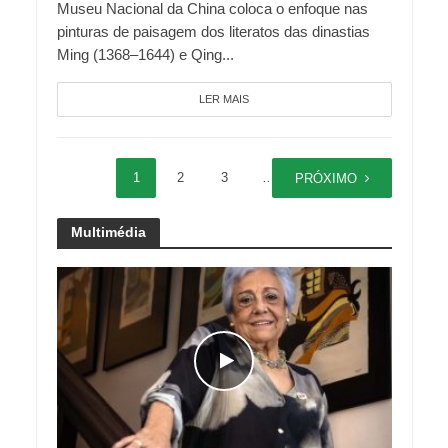
Museu Nacional da China coloca o enfoque nas
pinturas de paisagem dos literatos das dinastias
Ming (1368–1644) e Qing...
LER MAIS
1
2
3
…
20
PRÓXIMO
Multimédia