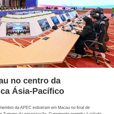
u no centro da
ica Ásia-Pacífico
-membro da APEC estiveram em Macau no final de
do Turismo da organização. O momento permitiu à cidade