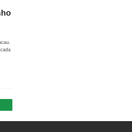
nho
acau.
 cada