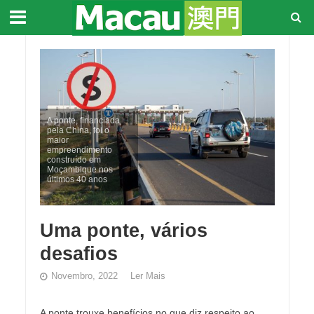
A ponte, financiada
pela China, foi o
maior
empreendimento
construído em
Moçambique nos
últimos 40 anos
Uma ponte, vários
desafios
Novembro, 2022
Ler Mais
A ponte trouxe benefícios no que diz respeito ao