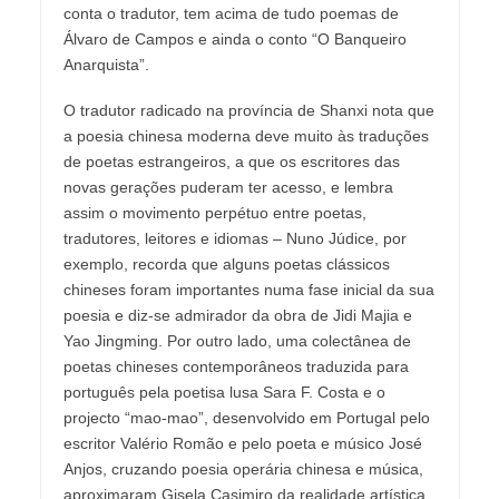
conta o tradutor, tem acima de tudo poemas de
Álvaro de Campos e ainda o conto “O Banqueiro
Anarquista”.
O tradutor radicado na província de Shanxi nota que
a poesia chinesa moderna deve muito às traduções
de poetas estrangeiros, a que os escritores das
novas gerações puderam ter acesso, e lembra
assim o movimento perpétuo entre poetas,
tradutores, leitores e idiomas – Nuno Júdice, por
exemplo, recorda que alguns poetas clássicos
chineses foram importantes numa fase inicial da sua
poesia e diz-se admirador da obra de Jidi Majia e
Yao Jingming. Por outro lado, uma colectânea de
poetas chineses contemporâneos traduzida para
português pela poetisa lusa Sara F. Costa e o
projecto “mao-mao”, desenvolvido em Portugal pelo
escritor Valério Romão e pelo poeta e músico José
Anjos, cruzando poesia operária chinesa e música,
aproximaram Gisela Casimiro da realidade artística