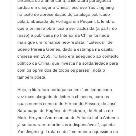
britânica ou a americana, a literatura portuguesa
tardou em chegar à China”, escreve Yao Jingming
no texto de apresentação do catálogo publicado
pela Embaixada de Portugal em Pequim. E lembra
que a primeira obra lusa a ser traduzida (a partir do
russo) e publicada no Interior da China foi nada
mais que um romance neo-realista, “Esteiros”, de
Soeiro Pereira Gomes, dado à estampa na capital
chinesa em 1955. “O livro era adequado ao contexto
político da China, que investia na solidariedade para
com os oprimidos de todos os países”, nota o
também poeta.
Hoje, a literatura portuguesa tem “um leque cada
vez mais alargado de leitores chineses, para os
quais nomes como o de Fernando Pessoa, de José
Saramago, de Eugénio de Andrade, de Sophia de
Mello Breyner Andresen ou de António Lobo Antunes
já se tornaram referências indispensáveis”, aponta
Yao Jingming. Trata-se de “um mundo riquíssimo de