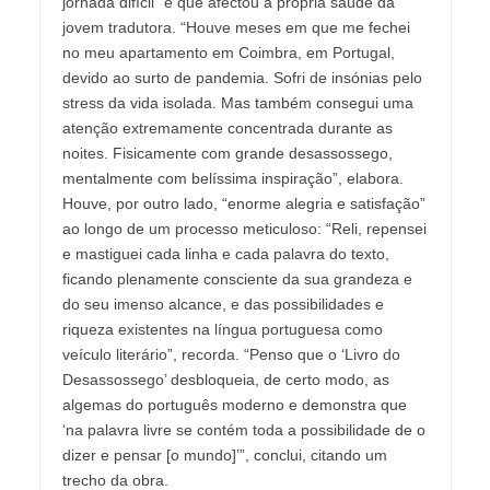
jornada difícil” e que afectou a própria saúde da
jovem tradutora. “Houve meses em que me fechei
no meu apartamento em Coimbra, em Portugal,
devido ao surto de pandemia. Sofri de insónias pelo
stress da vida isolada. Mas também consegui uma
atenção extremamente concentrada durante as
noites. Fisicamente com grande desassossego,
mentalmente com belíssima inspiração”, elabora.
Houve, por outro lado, “enorme alegria e satisfação”
ao longo de um processo meticuloso: “Reli, repensei
e mastiguei cada linha e cada palavra do texto,
ficando plenamente consciente da sua grandeza e
do seu imenso alcance, e das possibilidades e
riqueza existentes na língua portuguesa como
veículo literário”, recorda. “Penso que o ‘Livro do
Desassossego’ desbloqueia, de certo modo, as
algemas do português moderno e demonstra que
‘na palavra livre se contém toda a possibilidade de o
dizer e pensar [o mundo]’”, conclui, citando um
trecho da obra.