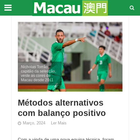
Nicholas Torrão,
capitão da selecção,
veste as cores de
Macau desde 2011
Métodos alternativos
com balanço positivo
Março, 2024
Ler Mais
Com a vinda de uma nova equipa técnica, foram