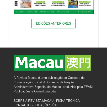
EDIÇÕES ANTERIORES
A Revista Macau é uma publicação do Gabinete de
Comunicação Social do Governo da Região
Administrativa Especial de Macau, produzida pela TEAM
Publicações e Consultoria Lda.
SOBRE A REVISTA MACAU
|
FICHA TÉCNICA
|
CONTACTOS
|
LIGAÇÕES ÚTEIS