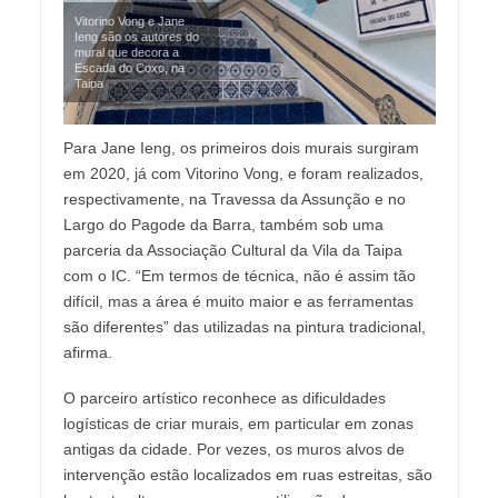
Vitorino Vong e Jane
Ieng são os autores do
mural que decora a
Escada do Coxo, na
Taipa
Para Jane Ieng, os primeiros dois murais surgiram
em 2020, já com Vitorino Vong, e foram realizados,
respectivamente, na Travessa da Assunção e no
Largo do Pagode da Barra, também sob uma
parceria da Associação Cultural da Vila da Taipa
com o IC. “Em termos de técnica, não é assim tão
difícil, mas a área é muito maior e as ferramentas
são diferentes” das utilizadas na pintura tradicional,
afirma.
O parceiro artístico reconhece as dificuldades
logísticas de criar murais, em particular em zonas
antigas da cidade. Por vezes, os muros alvos de
intervenção estão localizados em ruas estreitas, são