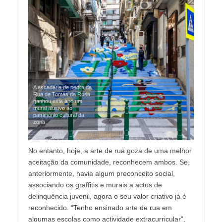
A escadaria de pedra da
Rua de Tomás da Rosa
ganhou este ano um
mural alusivo ao
património cultural da
zona
No entanto, hoje, a arte de rua goza de uma melhor
aceitação da comunidade, reconhecem ambos. Se,
anteriormente, havia algum preconceito social,
associando os graffitis e murais a actos de
delinquência juvenil, agora o seu valor criativo já é
reconhecido. “Tenho ensinado arte de rua em
algumas escolas como actividade extracurricular”,