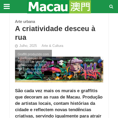
Arte urbana
A criatividade desceu à
rua
Julho, 2025
Arte & Cultura
Graffiti produzido com
a participação de
Thomas Lo, também
conhecido por MCZ, e
Pat Lam, que assina
com a “tag” PIBG
São cada vez mais os murais e graffitis
que decoram as ruas de Macau. Produção
de artistas locais, contam histórias da
cidade e reflectem novas tendências
criativas, servindo igualmente para atrair