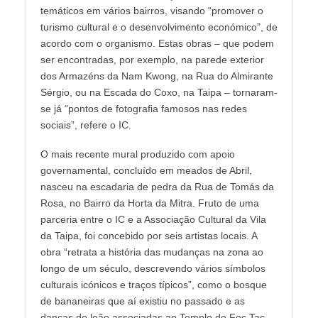
temáticos em vários bairros, visando “promover o
turismo cultural e o desenvolvimento económico”, de
acordo com o organismo. Estas obras – que podem
ser encontradas, por exemplo, na parede exterior
dos Armazéns da Nam Kwong, na Rua do Almirante
Sérgio, ou na Escada do Coxo, na Taipa – tornaram-
se já “pontos de fotografia famosos nas redes
sociais”, refere o IC.
O mais recente mural produzido com apoio
governamental, concluído em meados de Abril,
nasceu na escadaria de pedra da Rua de Tomás da
Rosa, no Bairro da Horta da Mitra. Fruto de uma
parceria entre o IC e a Associação Cultural da Vila
da Taipa, foi concebido por seis artistas locais. A
obra “retrata a história das mudanças na zona ao
longo de um século, descrevendo vários símbolos
culturais icónicos e traços típicos”, como o bosque
de bananeiras que aí existiu no passado e as
danças do leão associadas ao Templo de Foc Tac