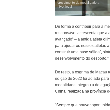
crescimento da modalidade a
nível local
De forma a contribuir para a me
responsável acrescenta que a a
avançado” – a antiga atleta olí
para ajudar os nossos atletas 
construir uma base sólida”, si
desenvolvimento do desporto.”
De resto, a esgrima de Macau 
edição de 2022 foi adiada par
modalidade integrou a delegaçã
China, realizada na província 
“Sempre que houver oportunidad