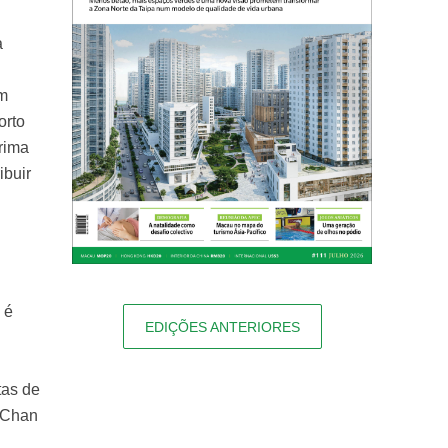
à
em
orto
rima
ibuir
 é
EDIÇÕES ANTERIORES
tas de
a Chan