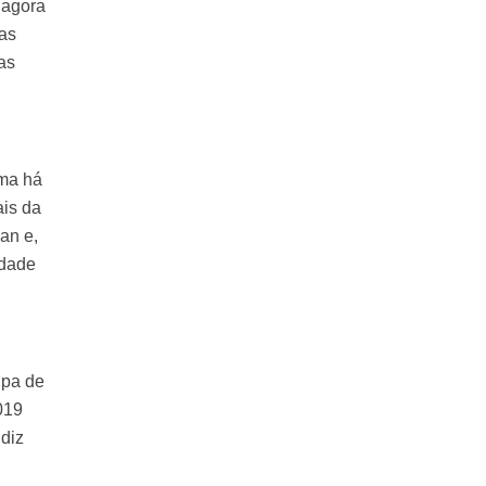
 agora
 as
as
ima há
ais da
an e,
idade
ipa de
019
 diz