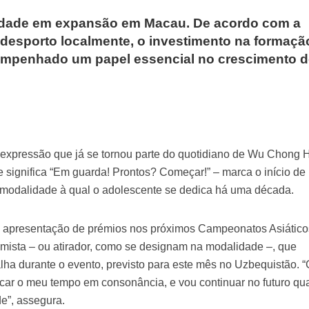
idade em expansão em Macau. De acordo com a
 desporto localmente, o investimento na formaçã
empenhado um papel essencial no crescimento 
a expressão que já se tornou parte do quotidiano de Wu Chong 
e significa “Em guarda! Prontos? Começar!” – marca o início de
modalidade à qual o adolescente se dedica há uma década.
 a apresentação de prémios nos próximos Campeonatos Asiático
rimista – ou atirador, como se designam na modalidade –, que
ha durante o evento, previsto para este mês no Uzbequistão. “
ocar o meu tempo em consonância, e vou continuar no futuro q
de”, assegura.