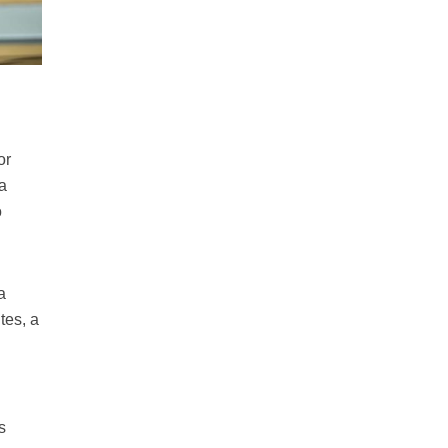
or
 a
o
a
tes, a
a
s