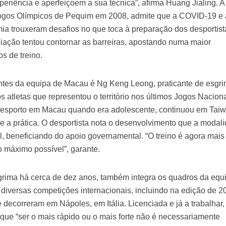
eriência e aperfeiçoem a sua técnica”, afirma Huang Jialing. A
Jogos Olímpicos de Pequim em 2008, admite que a COVID-19 e
ia trouxeram desafios no que toca à preparação dos desportist
ciação tentou contornar as barreiras, apostando numa maior
s de treino.
tes da equipa de Macau é Ng Keng Leong, praticante de esgr
 atletas que representou o território nos últimos Jogos Nacion
esporto em Macau quando era adolescente, continuou em Taiw
ve a prática. O desportista nota o desenvolvimento que a modal
cal, beneficiando do apoio governamental. “O treino é agora mais
 o máximo possível”, garante.
grima há cerca de dez anos, também integra os quadros da equ
 diversas competições internacionais, incluindo na edição de 2
decorreram em Nápoles, em Itália. Licenciada e já a trabalhar,
ue “ser o mais rápido ou o mais forte não é necessariamente