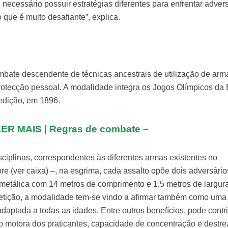
 necessário possuir estratégias diferentes para enfrentar adver
o que é muito desafiante”, explica.
bate descendente de técnicas ancestrais de utilização de arm
protecção pessoal. A modalidade integra os Jogos Olímpicos da 
edição, em 1896.
LER MAIS | Regras de combate –
sciplinas, correspondentes às diferentes armas existentes no
bre (ver caixa) –, na esgrima, cada assalto opõe dois adversário
a metálica com 14 metros de comprimento e 1,5 metros de largur
etição, a modalidade tem-se vindo a afirmar também como uma
 adaptada a todas as idades. Entre outros benefícios, pode contri
 motora dos praticantes, capacidade de concentração e destre