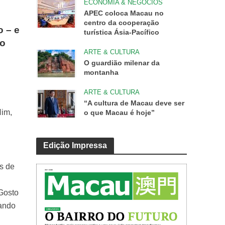
ECONOMIA & NEGÓCIOS
APEC coloca Macau no
centro da cooperação
o – e
turística Ásia-Pacífico
do
ARTE & CULTURA
O guardião milenar da
montanha
ARTE & CULTURA
“A cultura de Macau deve ser
Him,
o que Macau é hoje”
Edição Impressa
s de
Gosto
uando