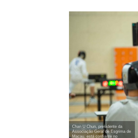
Chan U Chun, presidente da
Associação Geral de Esgrima de
Macau, está confiante no