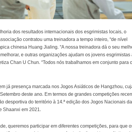
lhoria dos resultados internacionais dos esgrimistas locais, o
ssociação contratou uma treinadora a tempo inteiro, “de nível
mpica chinesa Huang Jialing. “A nossa treinadora dá o seu melh
a melhorar, e outras organizações ajudam os jovens esgrimistas
ntetiza Chan U Chun. “Todos nós trabalhamos em conjunto para 
tem já presença marcada nos Jogos Asiáticos de Hangzhou, cuj
a Setembro deste ano. Em termos de grandes competições recen
o desportiva do território à 14.ª edição dos Jogos Nacionais d
de Shaanxi em 2021.
e, queremos participar em diferentes competições, para que o