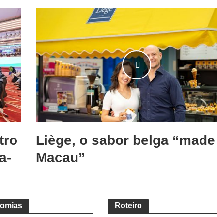
tro
Liège, o sabor belga “made
a-
Macau”
nomias
Roteiro