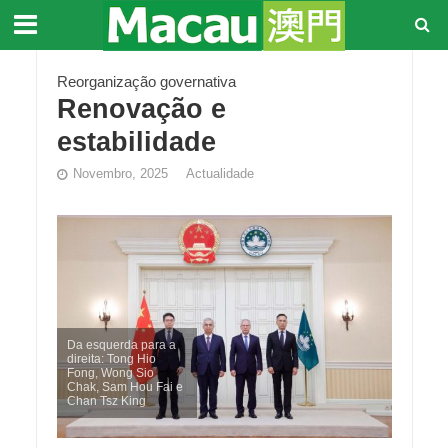
Reorganização governativa
Renovação e
estabilidade
Novembro, 2025
Actualidade
Da esquerda para a
direita: Tong Hio
Fong, Wong Sio
Chak, Sam Hou Fai e
Chan Tsz King