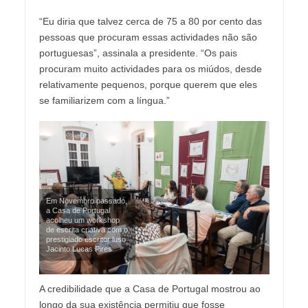
“Eu diria que talvez cerca de 75 a 80 por cento das
pessoas que procuram essas actividades não são
portuguesas”, assinala a presidente. “Os pais
procuram muito actividades para os miúdos, desde
relativamente pequenos, porque querem que eles
se familiarizem com a língua.”
Em Novembro passado,
a Casa de Portugal
acolheu um workshop
de escrita criativa com o
prestigiado escritor luso
Jacinto Lucas Pires
A credibilidade que a Casa de Portugal mostrou ao
longo da sua existência permitiu que fosse