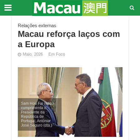
Relações externas
Macau reforça laços com
a Europa
Maio, 2026
Em Foco
Sam Hou Fai (esq.)
cumprimenta o
Presidente da
República de
Portugal, António
José Seguro (dta.)