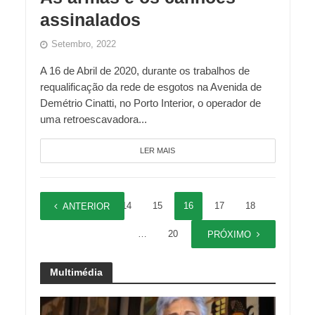
assinalados
Setembro, 2022
A 16 de Abril de 2020, durante os trabalhos de
requalificação da rede de esgotos na Avenida de
Demétrio Cinatti, no Porto Interior, o operador de
uma retroescavadora...
LER MAIS
1
…
14
15
16
17
18
ANTERIOR
…
20
PRÓXIMO
Multimédia