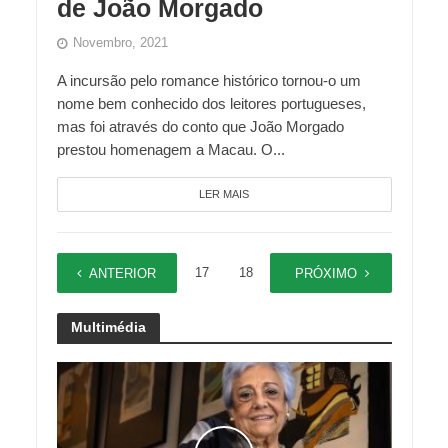
de João Morgado
Novembro, 2021
A incursão pelo romance histórico tornou-o um
nome bem conhecido dos leitores portugueses,
mas foi através do conto que João Morgado
prestou homenagem a Macau. O...
LER MAIS
1
…
17
18
19
20
ANTERIOR
PRÓXIMO
Multimédia