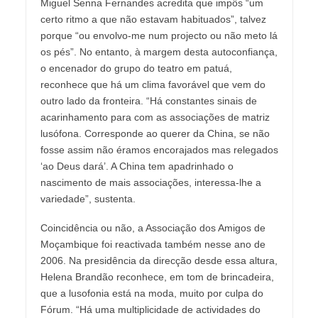
Miguel Senna Fernandes acredita que impôs “um
certo ritmo a que não estavam habituados”, talvez
porque “ou envolvo-me num projecto ou não meto lá
os pés”. No entanto, à margem desta autoconfiança,
o encenador do grupo do teatro em patuá,
reconhece que há um clima favorável que vem do
outro lado da fronteira. “Há constantes sinais de
acarinhamento para com as associações de matriz
lusófona. Corresponde ao querer da China, se não
fosse assim não éramos encorajados mas relegados
‘ao Deus dará’. A China tem apadrinhado o
nascimento de mais associações, interessa-lhe a
variedade”, sustenta.
Coincidência ou não, a Associação dos Amigos de
Moçambique foi reactivada também nesse ano de
2006. Na presidência da direcção desde essa altura,
Helena Brandão reconhece, em tom de brincadeira,
que a lusofonia está na moda, muito por culpa do
Fórum. “Há uma multiplicidade de actividades do