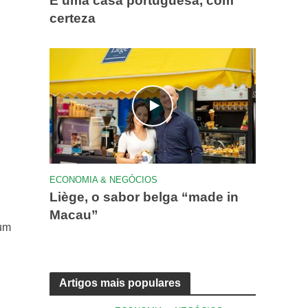
É uma casa portuguesa, com
certeza
ECONOMIA & NEGÓCIOS
Liège, o sabor belga “made in
Macau”
um
Artigos mais populares