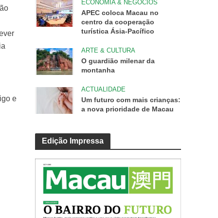
ECONOMIA & NEGÓCIOS
são
APEC coloca Macau no
centro da cooperação
turística Ásia-Pacífico
ever
ia
ARTE & CULTURA
O guardião milenar da
montanha
ACTUALIDADE
igo e
Um futuro com mais crianças:
a nova prioridade de Macau
Edição Impressa