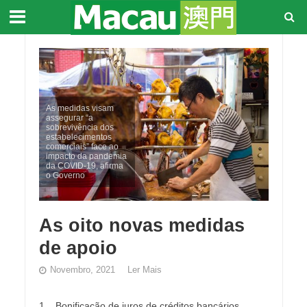
As medidas visam
assegurar “a
sobrevivência dos
estabelecimentos
comerciais” face ao
impacto da pandemia
da COVID-19, afirma
o Governo
As oito novas medidas
de apoio
Novembro, 2021
Ler Mais
1 Bonificação de juros de créditos bancários