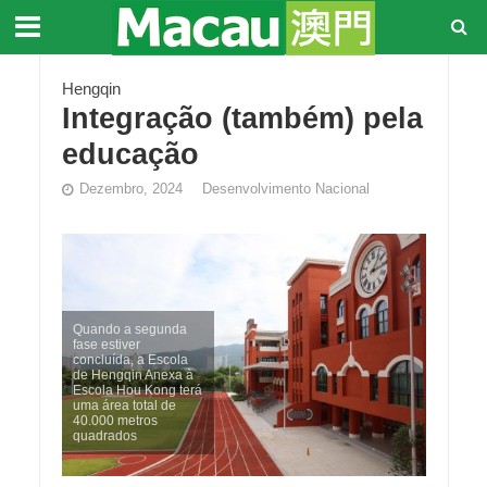
Hengqin
Integração (também) pela
educação
Dezembro, 2024
Desenvolvimento Nacional
Quando a segunda
fase estiver
concluída, a Escola
de Hengqin Anexa à
Escola Hou Kong terá
uma área total de
40.000 metros
quadrados