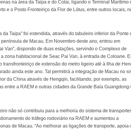
nas na área da Taipa e do Cotai, ligando o Terminal Marítimo 
to e o Posto Fronteiriço da Flor de Lótus, entre outros locais, 
a Taipa” foi estendida, através do tabuleiro inferior da Ponte 
na península de Macau. Em Novembro deste ano, entrou em
ai Van”, dispondo de duas estações, servindo o Complexo de
a zona habitacional de Seac Pai Van, à entrada de Coloane. E
transfronteiriço de extensão do metro ligeiro até à Ilha de Hen
rado ainda este ano. Tal permitirá a integração de Macau no s
erior da China através de Hengqin, facilitando, por exemplo, as
nas entre a RAEM e outras cidades da Grande Baía Guangdong
geiro não só contribuiu para a melhoria do sistema de transporte
estionamento do tráfego rodoviário na RAEM e aumentou a
zonas de Macau. “Ao melhorar as ligações de transporte, apoia-