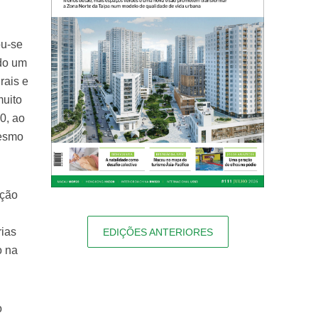
ou-se
ado um
rais e
muito
0, ao
mesmo
ação
rias
EDIÇÕES ANTERIORES
o na
o