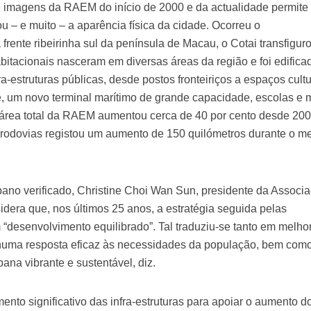
imagens da RAEM do início de 2000 e da actualidade permite
 – e muito – a aparência física da cidade. Ocorreu o
frente ribeirinha sul da península de Macau, o Cotai transfigur
bitacionais nasceram em diversas áreas da região e foi edific
-estruturas públicas, desde postos fronteiriços a espaços cultu
, um novo terminal marítimo de grande capacidade, escolas e 
a área total da RAEM aumentou cerca de 40 por cento desde 200
s rodovias registou um aumento de 150 quilómetros durante o 
ano verificado, Christine Choi Wan Sun, presidente da Associ
idera que, nos últimos 25 anos, a estratégia seguida pelas
 “desenvolvimento equilibrado”. Tal traduziu-se tanto em melho
 numa resposta eficaz às necessidades da população, bem com
na vibrante e sustentável, diz.
nto significativo das infra-estruturas para apoiar o aumento d