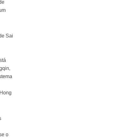
de
num
de Sai
stá
gqin,
istema
-Hong
s
se o