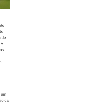
ito
do
a de
 A
sos
oi
e um
ção da