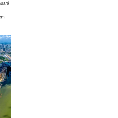
nuará
tém