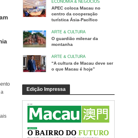
ECONOMIA & NEGÓCIOS
APEC coloca Macau no
centro da cooperação
ram
turística Ásia-Pacífico
ARTE & CULTURA
O guardião milenar da
mia
montanha
ARTE & CULTURA
“A cultura de Macau deve ser
o que Macau é hoje”
mento
Edição Impressa
 a
s
ais