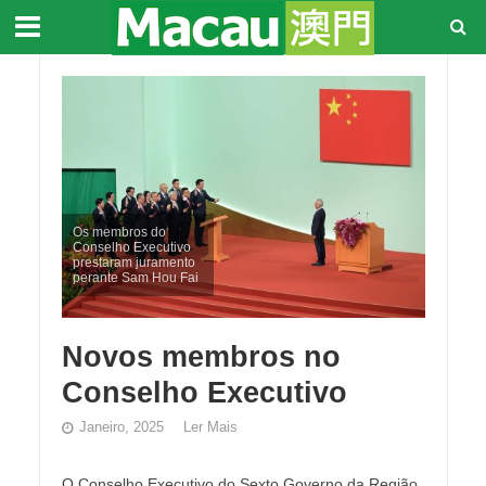
Os membros do
Conselho Executivo
prestaram juramento
perante Sam Hou Fai
Novos membros no
Conselho Executivo
Janeiro, 2025
Ler Mais
O Conselho Executivo do Sexto Governo da Região