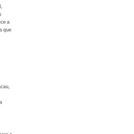
,
s
ece a
es que
acau,
da