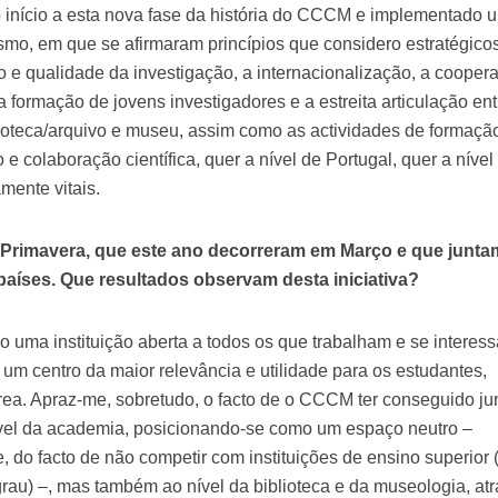
 início a esta nova fase da história do CCCM e implementado 
ismo, em que se afirmaram princípios que considero estratégico
o e qualidade da investigação, a internacionalização, a cooper
 a formação de jovens investigadores e a estreita articulação ent
lioteca/arquivo e museu, assim como as actividades de formaçã
e colaboração científica, quer a nível de Portugal, quer a nível
mente vitais.
 Primavera, que este ano decorreram em Março e que junta
países. Que resultados observam desta iniciativa?
uma instituição aberta a todos os que trabalham e se interes
um centro da maior relevância e utilidade para os estudantes,
rea. Apraz-me, sobretudo, o facto de o CCCM ter conseguido ju
nível da academia, posicionando-se como um espaço neutro –
, do facto de não competir com instituições de ensino superior 
grau) –, mas também ao nível da biblioteca e da museologia, at