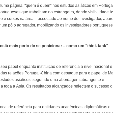
 numa página, “quem é quem” nos estudos asiáticos em Portugal
portugueses que trabalham no estrangeiro, dando visibilidade à
ção e cursos na área – associado ao nome do investigador, apar
iar um pólo agregador, mobilizando os investigadores portugues
 está mais perto de se posicionar – como um “think tank”
eu papel enquanto instituição de referência a nível nacional e
o das relações Portugal-China com destaque para o papel de M
studos asiáticos, seguindo uma abordagem abrangente e
e a toda a Ásia. Os resultados alcançados reflectem o sucesso 
cal de referência para entidades académicas, diplomáticas e