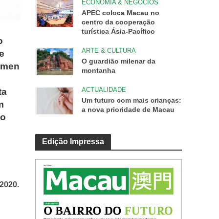
ECONOMIA & NEGÓCIOS
APEC coloca Macau no
centro da cooperação
turística Ásia-Pacífico
o
ARTE & CULTURA
e
O guardião milenar da
armen
montanha
ACTUALIDADE
ta
Um futuro com mais crianças:
m
a nova prioridade de Macau
ão
Edição Impressa
 2020.