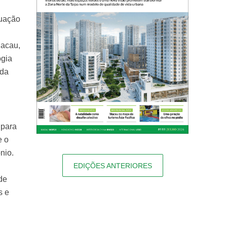
tuação
Macau,
ogia
 da
 para
e o
nio.
EDIÇÕES ANTERIORES
de
s e