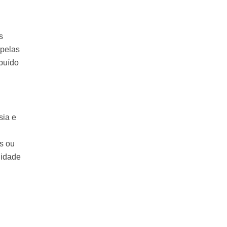
s
 pelas
ibuído
sia e
s ou
uidade