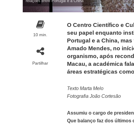
relações entre Portugal e a China
O Centro Científico e Cu
seu papel enquanto inst
10 min.
Portugal e a China, ma
Amado Mendes, no iníc
organismo, após recond
Partilhar
Macau, a académica fala
áreas estratégicas como
Texto Marta Melo
Fotografia João Cortesão
Assumiu o cargo de president
Que balanço faz dos últimos 