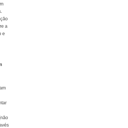
um
s.
ação
re a
o e
m
sam
ntar
(não
ravés