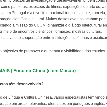
ão em projectos de investigação e desenvolvimento, bem como 
 como palestras, exibições de filmes, exposições de arte ou, ai
cia em Portugal e a nível internacional tem crescido e, com ela,
ação científica e cultural. Muitos destes eventos acabam por s
ciando a missão do CCCM: dinamizar o diálogo intercultural en
r meio de encontros científicos, formação, mostras culturais,
iciativas de cooperação entre instituições lusófonas e asiática
 objectivo de promover e aumentar a visibilidade dos estudos
AIS | Foco na China (e em Macau)
–
jectos têm desenvolvido?
so de Língua e Cultura Chinesa, vários especialistas têm vindo 
duração em áreas relevantes, oferecidos em português e inglês. 