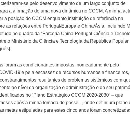
acterizaram-se pelo desenvolvimento de um largo conjunto de
s para a afirmação de uma nova dinâmica no CCCM. A minha ac
rçar a posição do CCCM enquanto instituição de referência na
e as relações entre Portugal/Europa e China/Ásia, incluindo 
etudo no quadro da “Parceria China-Portugal Ciência e Tecnol
tre o Ministério da Ciência e Tecnologia da República Popular
guês].
tas foram as condicionantes impostas, nomeadamente pelo
OVID-19 e pela escassez de recursos humanos e financeiros,
 constrangimentos resultantes de problemas sistémicos com qu
e ao nível da organização e administração e do seu patrimó
identificados no “Plano Estratégico CCCM 2020-2030” – que
 meses após a minha tomada de posse –, onde defini um plano 
s metas estipuladas para estes cinco anos foram concretizada