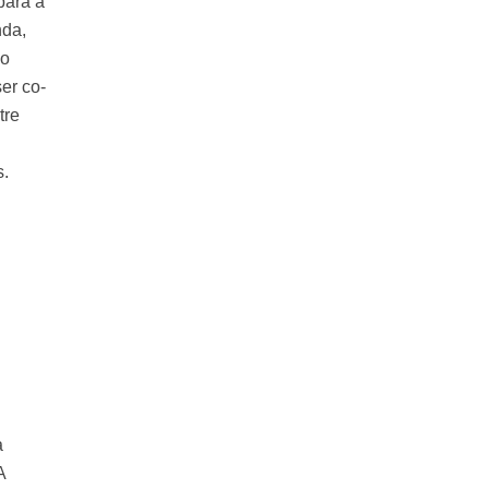
para a
nda,
 o
er co-
tre
s.
a
A