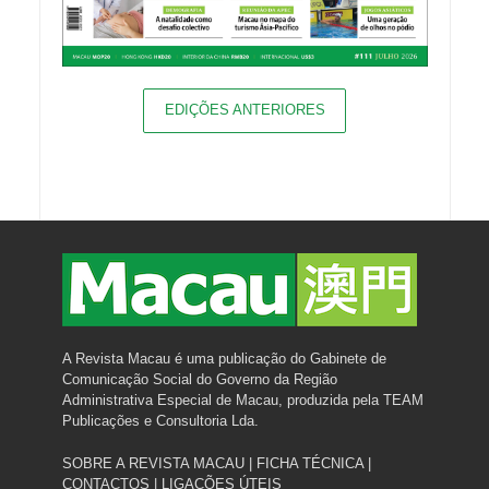
EDIÇÕES ANTERIORES
A Revista Macau é uma publicação do Gabinete de
Comunicação Social do Governo da Região
Administrativa Especial de Macau, produzida pela TEAM
Publicações e Consultoria Lda.
SOBRE A REVISTA MACAU
|
FICHA TÉCNICA
|
CONTACTOS
|
LIGAÇÕES ÚTEIS