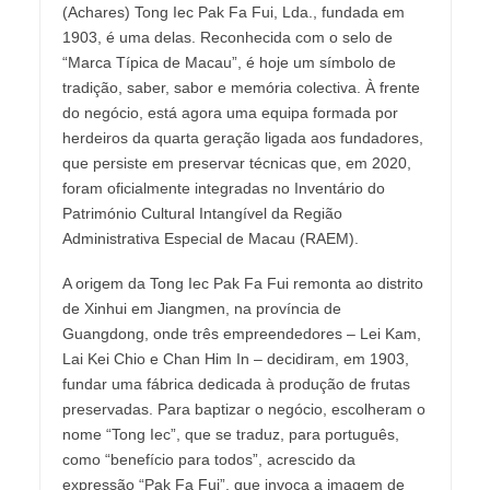
(Achares) Tong Iec Pak Fa Fui, Lda., fundada em
1903, é uma delas. Reconhecida com o selo de
“Marca Típica de Macau”, é hoje um símbolo de
tradição, saber, sabor e memória colectiva. À frente
do negócio, está agora uma equipa formada por
herdeiros da quarta geração ligada aos fundadores,
que persiste em preservar técnicas que, em 2020,
foram oficialmente integradas no Inventário do
Património Cultural Intangível da Região
Administrativa Especial de Macau (RAEM).
A origem da Tong Iec Pak Fa Fui remonta ao distrito
de Xinhui em Jiangmen, na província de
Guangdong, onde três empreendedores – Lei Kam,
Lai Kei Chio e Chan Him In – decidiram, em 1903,
fundar uma fábrica dedicada à produção de frutas
preservadas. Para baptizar o negócio, escolheram o
nome “Tong Iec”, que se traduz, para português,
como “benefício para todos”, acrescido da
expressão “Pak Fa Fui”, que invoca a imagem de