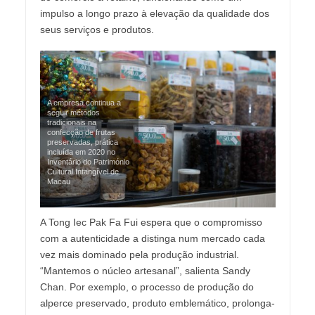
impulso a longo prazo à elevação da qualidade dos
seus serviços e produtos.
A empresa continua a
seguir métodos
tradicionais na
confecção de frutas
preservadas, prática
incluída em 2020 no
Inventário do Património
Cultural Intangível de
Macau
A Tong Iec Pak Fa Fui espera que o compromisso
com a autenticidade a distinga num mercado cada
vez mais dominado pela produção industrial.
“Mantemos o núcleo artesanal”, salienta Sandy
Chan. Por exemplo, o processo de produção do
alperce preservado, produto emblemático, prolonga-