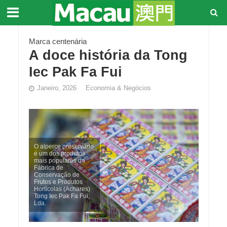
Marca centenária
A doce história da Tong
Iec Pak Fa Fui
Janeiro, 2026
Economia & Negócios
O alperce preservado
é um dos produtos
mais populares da
Fábrica de
Conservação de
Frutos e Produtos
Hortícolas (Achares)
Tong Iec Pak Fa Fui,
Lda.