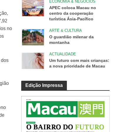
ECONOMIA & NEGÓCIOS
APEC coloca Macau no
ção,
centro da cooperação
turística Ásia-Pacífico
7,92
dos no
ARTE & CULTURA
os
O guardião milenar da
montanha
ACTUALIDADE
o dos
Um futuro com mais crianças:
a nova prioridade de Macau
egião
Edição Impressa
eno
ade