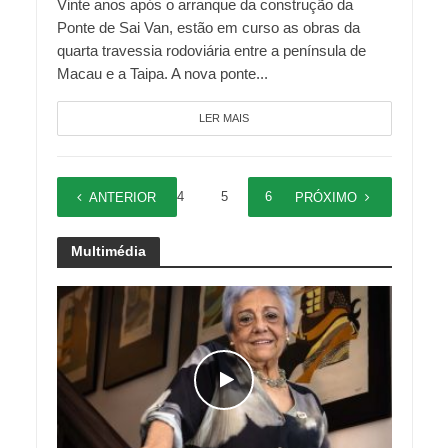
Vinte anos após o arranque da construção da
Ponte de Sai Van, estão em curso as obras da
quarta travessia rodoviária entre a península de
Macau e a Taipa. A nova ponte...
LER MAIS
1
…
4
5
6
7
8
ANTERIOR
PRÓXIMO
Multimédia