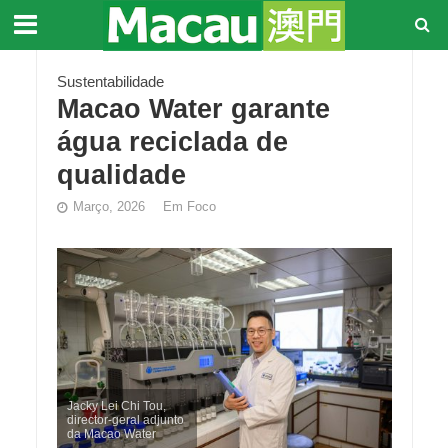
Sustentabilidade
Macao Water garante
água reciclada de
qualidade
Março, 2026
Em Foco
Jacky Lei Chi Tou,
director-geral adjunto
da Macao Water