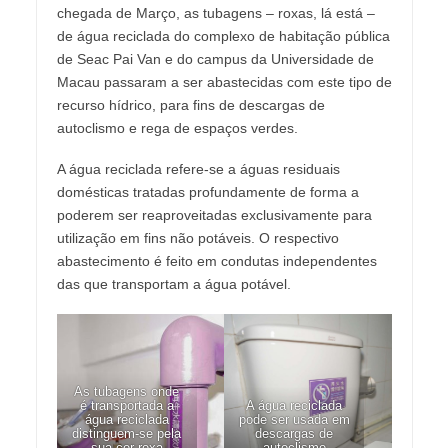
chegada de Março, as tubagens – roxas, lá está –
de água reciclada do complexo de habitação pública
de Seac Pai Van e do campus da Universidade de
Macau passaram a ser abastecidas com este tipo de
recurso hídrico, para fins de descargas de
autoclismo e rega de espaços verdes.
A água reciclada refere-se a águas residuais
domésticas tratadas profundamente de forma a
poderem ser reaproveitadas exclusivamente para
utilização em fins não potáveis. O respectivo
abastecimento é feito em condutas independentes
das que transportam a água potável.
As tubagens onde
é transportada a
A água reciclada
água reciclada
pode ser usada em
distinguem-se pela
descargas de
sua cor roxa
autoclismo