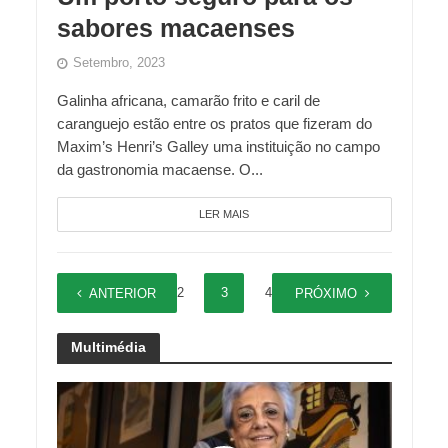
sabores macaenses
Setembro, 2023
Galinha africana, camarão frito e caril de
caranguejo estão entre os pratos que fizeram do
Maxim’s Henri’s Galley uma instituição no campo
da gastronomia macaense. O...
LER MAIS
1
2
3
4
5
ANTERIOR
PRÓXIMO
Multimédia