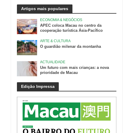
Artigos mais populares
ECONOMIA & NEGÓCIOS
APEC coloca Macau no centro da
cooperação turística Ásia-Pacífico
ARTE & CULTURA
O guardião milenar da montanha
ACTUALIDADE
Um futuro com mais crianças: a nova
prioridade de Macau
Edição Impressa