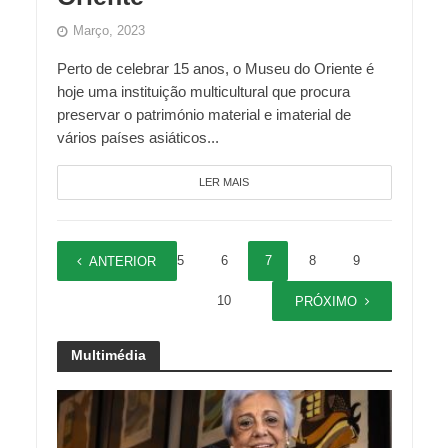
Março, 2023
Perto de celebrar 15 anos, o Museu do Oriente é
hoje uma instituição multicultural que procura
preservar o património material e imaterial de
vários países asiáticos...
LER MAIS
1
…
5
6
7
8
9
ANTERIOR
10
PRÓXIMO
Multimédia