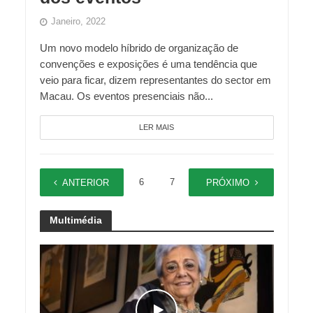
Janeiro, 2022
Um novo modelo híbrido de organização de
convenções e exposições é uma tendência que
veio para ficar, dizem representantes do sector em
Macau. Os eventos presenciais não...
LER MAIS
1
…
6
7
8
9
ANTERIOR
PRÓXIMO
Multimédia