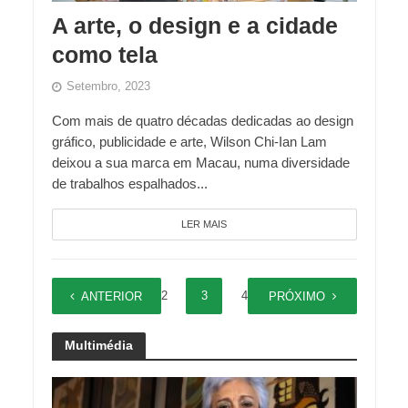
A arte, o design e a cidade
como tela
Setembro, 2023
Com mais de quatro décadas dedicadas ao design
gráfico, publicidade e arte, Wilson Chi-Ian Lam
deixou a sua marca em Macau, numa diversidade
de trabalhos espalhados...
LER MAIS
1
2
3
4
5
ANTERIOR
PRÓXIMO
Multimédia